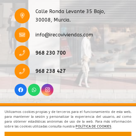
Calle Ronda Levante 35 Bajo,
30008, Murcia.
info@irecoviviendas.com
968 230 700
968 238 427
Utilizamos cookies propias y de terceros para el funcionamiento de esta web,
Inicio
|
Aviso Legal
|
Cookies
|
Contacto
para mantener la sesión y personalizar la experiencia del usuario, así como
para obtener estadísticas anónimas de uso de la web. Para más información
sobre las cookies utilizadas consulta nuestra
POLÍTICA DE COOKIES
.
© 2021 Todos los derechos reservados. Una web