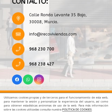
CONTACTO:
Calle Ronda Levante 35 Bajo,
30008, Murcia.
info@irecoviviendas.com
968 230 700
968 238 427
Utilizamos cookies propias y de terceros para el funcionamiento de esta web,
Inicio
|
Aviso Legal
|
Cookies
|
Contacto
para mantener la sesión y personalizar la experiencia del usuario, así como
para obtener estadísticas anónimas de uso de la web. Para más información
sobre las cookies utilizadas consulta nuestra
POLÍTICA DE COOKIES
.
© 2021 Todos los derechos reservados. Una web