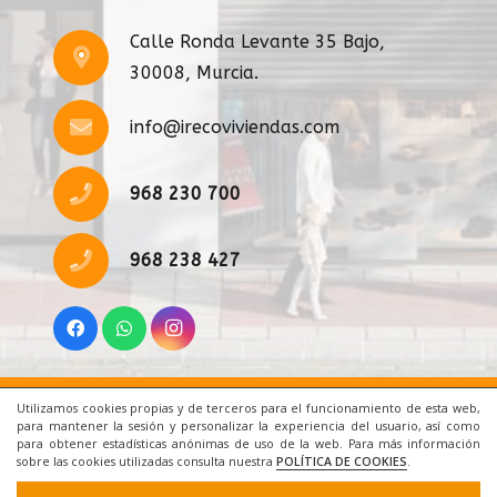
Calle Ronda Levante 35 Bajo,
30008, Murcia.
info@irecoviviendas.com
968 230 700
968 238 427
Utilizamos cookies propias y de terceros para el funcionamiento de esta web,
Inicio
|
Aviso Legal
|
Cookies
|
Contacto
para mantener la sesión y personalizar la experiencia del usuario, así como
para obtener estadísticas anónimas de uso de la web. Para más información
sobre las cookies utilizadas consulta nuestra
POLÍTICA DE COOKIES
.
© 2021 Todos los derechos reservados. Una web