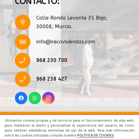
CONTACTO:
Calle Ronda Levante 35 Bajo,
30008, Murcia.
info@irecoviviendas.com
968 230 700
968 238 427
Utilizamos cookies propias y de terceros para el funcionamiento de esta web,
Inicio
|
Aviso Legal
|
Cookies
|
Contacto
para mantener la sesión y personalizar la experiencia del usuario, así como
para obtener estadísticas anónimas de uso de la web. Para más información
sobre las cookies utilizadas consulta nuestra
POLÍTICA DE COOKIES
.
© 2021 Todos los derechos reservados. Una web