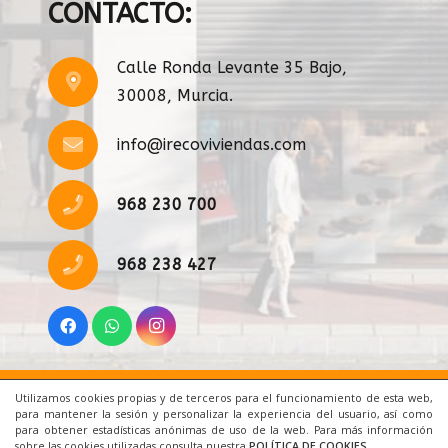
CONTACTO:
Calle Ronda Levante 35 Bajo,
30008, Murcia.
info@irecoviviendas.com
968 230 700
968 238 427
Utilizamos cookies propias y de terceros para el funcionamiento de esta web,
Inicio
|
Aviso Legal
|
Cookies
|
Contacto
para mantener la sesión y personalizar la experiencia del usuario, así como
para obtener estadísticas anónimas de uso de la web. Para más información
sobre las cookies utilizadas consulta nuestra
POLÍTICA DE COOKIES
.